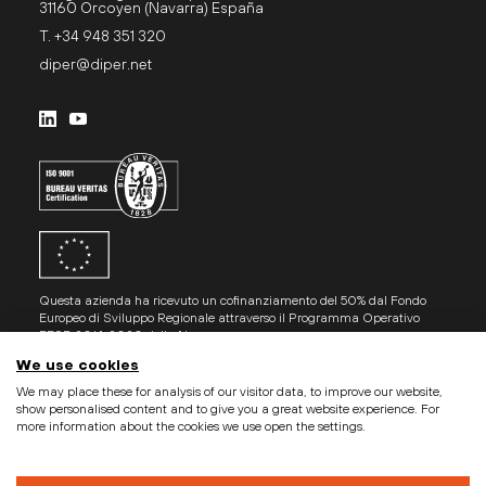
31160 Orcoyen (Navarra) España
T. +34 948 351 320
diper@diper.net
Questa azienda ha ricevuto un cofinanziamento del 50% dal Fondo
Europeo di Sviluppo Regionale attraverso il Programma Operativo
FESR 2014-2020 della Navarra.
We use cookies
We may place these for analysis of our visitor data, to improve our website,
show personalised content and to give you a great website experience. For
© Diper Maquinaria S.L.
more information about the cookies we use open the settings.
Nota legale
Politica sulla privacy