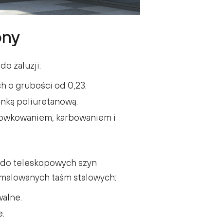
ony
do żaluzji:
h o grubości od 0,23.
nką poliuretanową.
owkowaniem, karbowaniem i
li do teleskopowych szyn
malowanych taśm stalowych:
walne.
e.