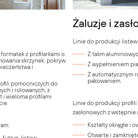
Żaluzje i zasł
Linie do produkcji listew 
formatek z profilarkami o
Z taśm aluminiowyc
owania skrzynek, pokryw
Z wypełnieniem pia
ieczeństwa i
Z automatycznym r
pakowaniem.
profili pomocniczych do
ch i rolowanych, z
i wieloma profilami
ie.
Linie do produkcji profi
zasłonowych z wstępnie 
Kształty okrągłe i o
ram:
Otwarte i zamknięt
 futryn, listew