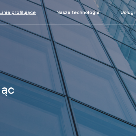
Linie profilujące
Nasze technologie
Usługi
Linie dla rolnictwa i hodowli
Systemy profilowania
Linie dla motoryzacji i wyposażenia drogowego
Systemy cięcia laserowego
Linie dla budownictwa
Systemy tłoczenia elastycznego
Linie dla energii i fotowoltaiki
Systemy zintegrowane z procese
Linie produkcyjne mebli i regałów stalowych
Linie dla innych branży
jąc