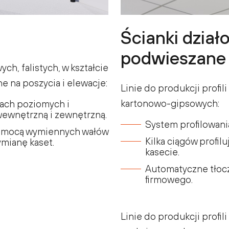
Ścianki działo
podwieszane
ych, falistych, w kształcie
e na poszycia i elewacje:
Linie do produkcji profil
kartonowo-gipsowych:
ach poziomych i
wewnętrzną i zewnętrzną.
System profilowani
pomocą wymiennych wałów
Kilka ciągów profi
ymianę kaset.
kasecie.
Automatyczne tłoc
firmowego.
Linie do produkcji profi