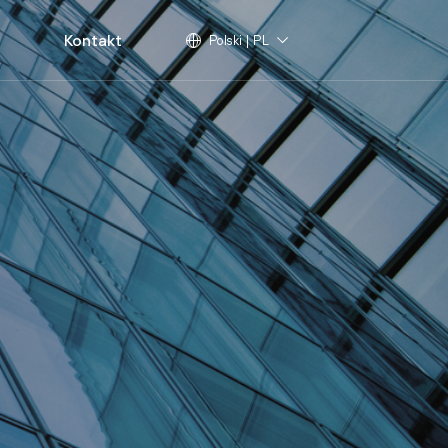
Kontakt
Polski | PL
Global | ES
English | EN
Français | FR
m
Deutsch | DE
Русский | RU
Italiano | IT