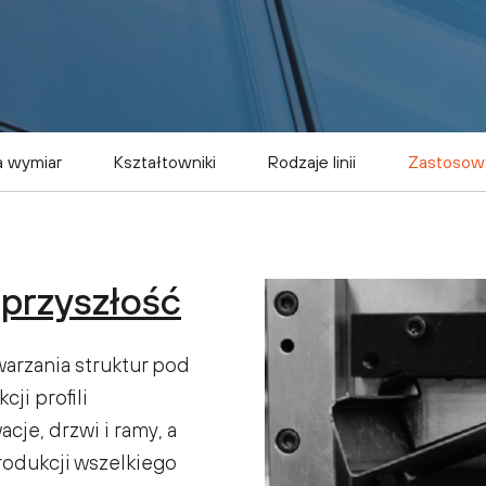
a wymiar
Kształtowniki
Rodzaje linii
Zastosow
przyszłość
warzania struktur pod
ji profili
cje, drzwi i ramy, a
produkcji wszelkiego