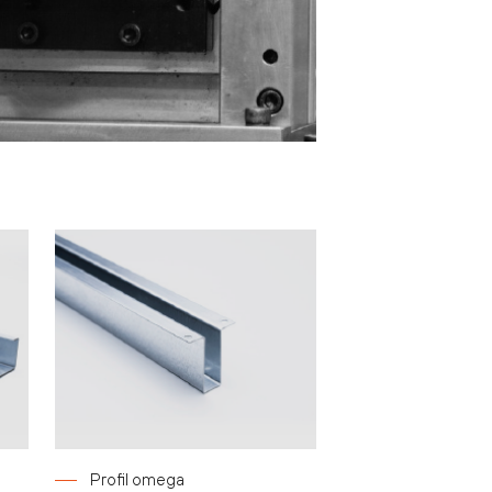
Profil omega
Płyta trapezow