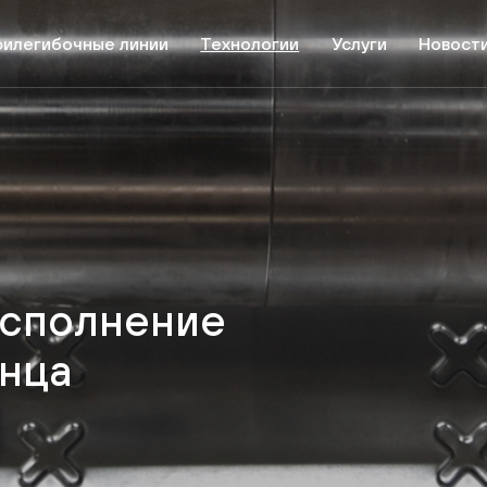
илегибочные линии
Технологии
Услуги
Новост
и для сельского хозяйства и животноводства
Системы профилирования
Профил
и для автомобилестроения и объектов дорожной инфра
Лазерная резка и перфорация
Линия 
и для строительства
Универсальная штамповочная си
и для элементов электропроводки и солнечной энергет
Встроенные системы
и производства металлической мебели и стеллажей
и для других отраслей
исполнение
онца