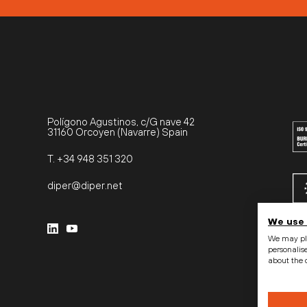
Polígono Agustinos, c/G nave 42
31160 Orcoyen (Navarre) Spain
T. +34 948 351 320
diper@diper.net
We use 
Ком
соф
We may pla
рег
personalis
про
about the 