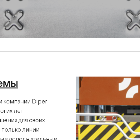
темы
и компании Diper
огих лет
шения для своих
е только линии
ные дополнительные